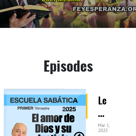
Episodes
Le
c.
1
Mar 1,
2025